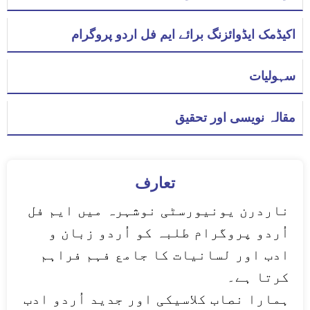
اکیڈمک ایڈوائزنگ برائے ایم فل اردو پروگرام
سہولیات
مقالہ نویسی اور تحقیق
تعارف
ناردرن یونیورسٹی نوشہرہ میں ایم فل
اُردو پروگرام طلبہ کو اُردو زبان و
ادب اور لسانیات کا جامع فہم فراہم
کرتا ہے۔
ہمارا نصاب کلاسیکی اور جدید اُردو ادب