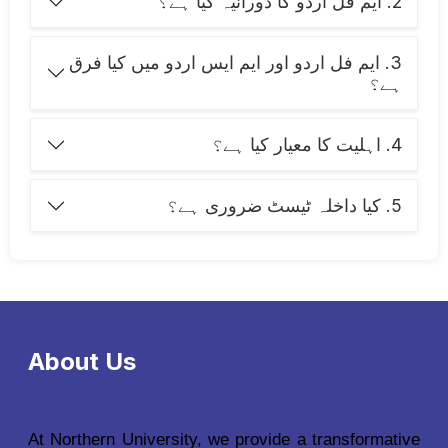
2. ایم فل اردو کا دورانیہ کیا ہے؟
3. ایم فل اردو اور ایم ایس اردو میں کیا فرق
ہے؟
4. اہلیت کا معیار کیا ہے؟
5. کیا داخلہ ٹیسٹ ضروری ہے؟
About Us
At Northern University, we provide a transformative