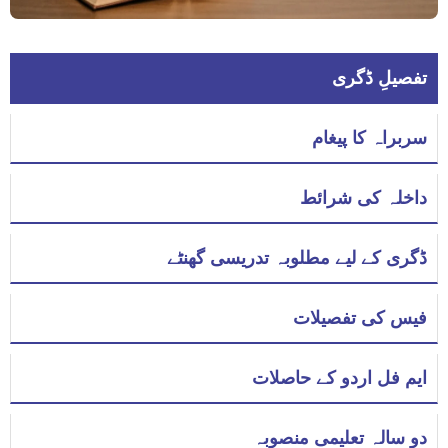
تفصیلِ ڈگری
سربراہ کا پیغام
داخلہ کی شرائط
ڈگری کے لیے مطلوبہ تدریسی گھنٹے
فیس کی تفصیلات
ایم فل اردو کے حاصلات
دو سالہ تعلیمی منصوبہ