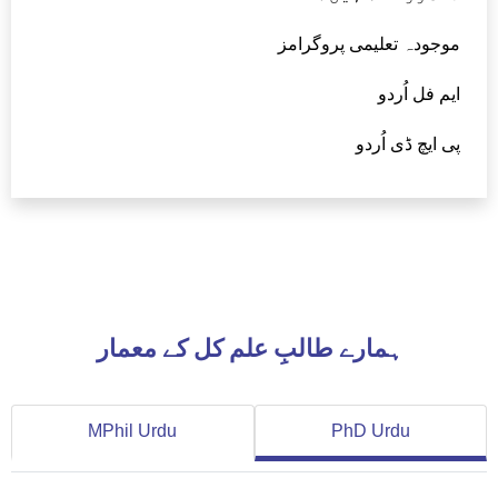
موجودہ تعلیمی پروگرامز
ایم فل اُردو
پی ایچ ڈی اُردو
ہمارے طالبِ علم کل کے معمار
MPhil Urdu
PhD Urdu