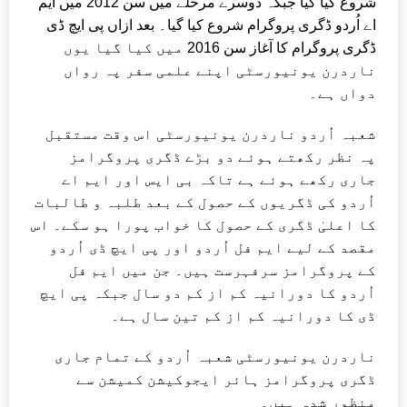
شروع کیا گیا جبکہ دوسرے مرحلے میں سن 2012 میں ایم
اے اُردو ڈگری پروگرام شروع کیا گیا۔ بعد ازاں پی ایچ ڈی
ڈگری پروگرام کا آغاز سن 2016 میں کیا گیا یوں
ناردرن یونیورسٹی اپنے علمی سفر پہ رواں
دواں ہے۔
شعبہ اُردو ناردرن یونیورسٹی اس وقت مستقبل
پہ نظر رکھتے ہوئے دو بڑے ڈگری پروگرامز
جاری رکھے ہوئے ہے تاکہ بی ایس اور ایم اے
اُردو کی ڈگریوں کے حصول کے بعد طلبہ و طالبات
کا اعلیٰ ڈگری کے حصول کا خواب پورا ہو سکے۔ اس
مقصد کے لیے ایم فل اُردو اور پی ایچ ڈی اُردو
کے پروگرامز سرفہرست ہیں۔ جن میں ایم فل
اُردو کا دورانیہ کم از کم دو سال جبکہ پی ایچ
ڈی کا دورانیہ کم از کم تین سال ہے۔
ناردرن یونیورسٹی شعبہ اُردو کے تمام جاری
ڈگری پروگرامز ہائر ایجوکیشن کمیشن سے
منظور شدہ ہیں۔