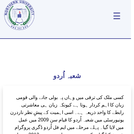
☰
شعبہ اُردو
کسی ملک کی ترقی میں وہاں پہ بولی جانے والی قومی
زبان کا اہم کردار ہوتا ہے کیونکہ زبان ہی معاشرتی
رابطے کا واحد ذریعہ ہے۔ اسی اہمیت کے پیشِ نظر ناردرن
یونیورسٹی میں شعبہ اُردو کا قیام سن 2009 میں عمل
میں لایا گیا۔ پہلے مرحلے میں ایم فل اُردو ڈگری پروگرام