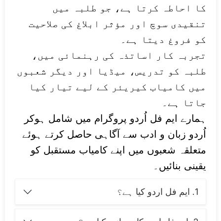
کا احاطہ کرتا ہے، جو طلبہ میں
تنقیدی سوچ اور مؤثر ابلاغ کی صلاحیت
کو فروغ دیتا ہے۔
تجربہ کار اساتذہ کی رہنمائی میں،
طلبہ کو تدریس، میڈیا اور دیگر شعبوں
میں کامیاب کیریئر کے لیے تیار کیا
جاتا ہے۔
ہمارے ایم فل اُردو پروگرام میں شامل ہوکر
اُردو زبان و ادب سے آگاہی حاصل کرتے ہوئے
متعلقہ شعبوں میں اپنے کامیاب مستقبل کو
یقینی بنائیں۔
1. ایم فل اردو کیا ہے؟